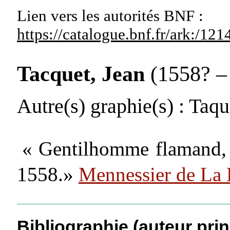
Lien vers les autorités
BNF :
https://catalogue.bnf.fr/ark:/1
Tacquet, Jean
(1558? – 
Autre(s) graphie(s)
: Taqu
« Gentilhomme flamand, é
1558.»
Mennessier de La
Bibliographie (auteur prin