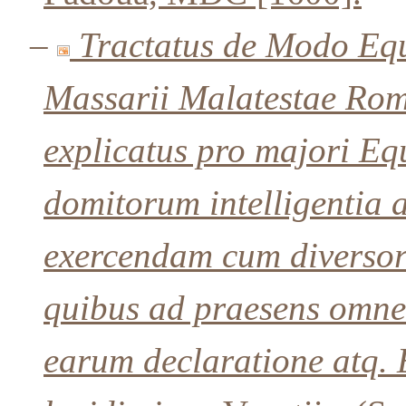
–
Tractatus de Modo Equ
Massarii Malatestae Roma
explicatus pro majori Eq
domitorum intelligentia 
exercendam cum diversor
quibus ad praesens omnes
earum declaratione atq. 