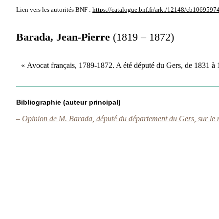
Lien vers les autorités
BNF :
https://catalogue.bnf.fr/ark:/12148/cb1069597
Barada, Jean-Pierre
(1819 – 1872)
« Avocat français, 1789-1872. A été député du Gers, de 1831 à 
Bibliographie (auteur principal)
–
Opinion de M. Barada, député du département du Gers, sur le n