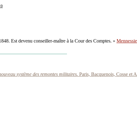
49
1848. Est devenu conseiller-maître à la Cour des Comptes. »
Mennessie
ouveau système des remontes militaires.
Paris, Bacquenois, Cosse et A