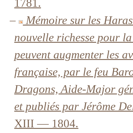
1781.
–
Mémoire sur les Hara
nouvelle richesse pour la
peuvent augmenter les av
française, par le feu Ba
Dragons, Aide-Major gén
et publiés par Jérôme De
XIII — 1804.