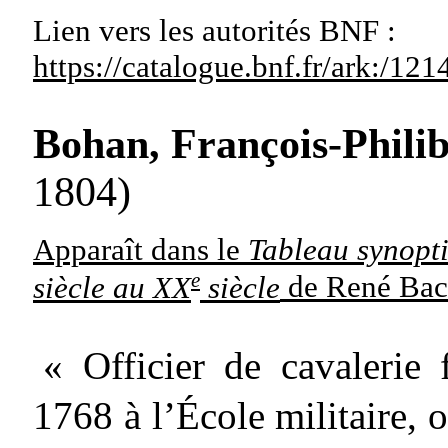
Lien vers les autorités
BNF :
https://catalogue.bnf.fr/ark:/1
Bohan, François-Phili
1804)
Apparaît dans le
Tableau synopti
e
siècle au XX
siècle
de René Bac
« Officier de cavalerie 
1768 à l’École militaire, o