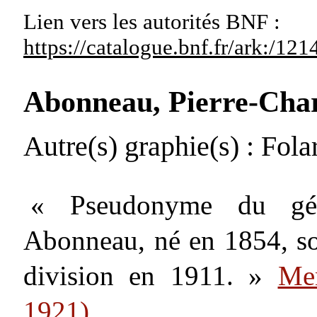
Lien vers les autorités
BNF :
https://catalogue.bnf.fr/ark:/1
Abonneau, Pierre-Char
Autre(s) graphie(s)
: Fola
« Pseudonyme du génér
Abonneau, né en 1854, so
division en 1911. »
Me
1921)