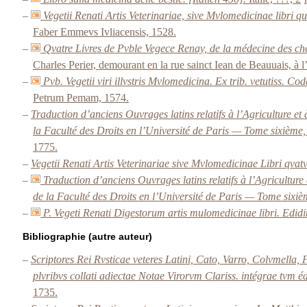
–
Vegetii Renati Artis Veterinariae, sive Mvlomedicinae libri
Faber Emmevs Ivliacensis, 1528.
–
Qvatre Livres de Pvble Vegece Renay, de la médecine des che
Charles Perier, demourant en la rue sainct Iean de Beauuais, à 
–
Pvb. Vegetii viri illvstris Mvlomedicina. Ex trib. vetutiss. 
Petrum Pemam, 1574.
–
Traduction d’anciens Ouvrages latins relatifs à l’Agriculture e
la Faculté des Droits en l’Université de Paris — Tome sixième
1775.
–
Vegetii Renati Artis Veterinariae sive Mvlomedicinae Libri qva
–
Traduction d’anciens Ouvrages latins relatifs à l’Agricultur
de la Faculté des Droits en l’Université de Paris — Tome sixi
–
P. Vegeti Renati Digestorum artis mulomedicinae libri. Edi
Bibliographie (autre auteur)
–
Scriptores Rei Rvsticae veteres Latini, Cato, Varro, Colvmella
plvribvs collati adiectae Notae Virorvm Clariss. intégrae tvm é
1735.