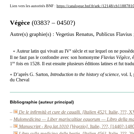
Lien vers les autorités
BNF :
https://catalogue.bnf.fr/ark:/12148/cb1188781
Végèce
(0383? – 0450?)
Autre(s) graphie(s)
: Vegetius Renatus, Publicus Flavius 
e
« Auteur latin qui vivait au IV
siècle et sur lequel on ne possèd
Il ne faut pas le confondre avec son homonyme
Flavius Végèce
, 
re
1
fois en 1528. Il eut ensuite plusieurs éditions latines et fut tra
« D’après G. Sarton,
Introduction to the history of science
, vol. I
du Cheval
Bibliographie (auteur principal)
–
De le infirmità et cure de caualli. [Italien 452].
Italie, ???, 
–
Mulomedicina — Liber mariscaltiae equorum — Libro della ma
–
Manuscript - Reg.lat.1010 [Vegezio].
Italie, ???, [1440?-1480
e
–
Libro sulla medicina delle bestie. [Italien 456].
Italie, ???, 2