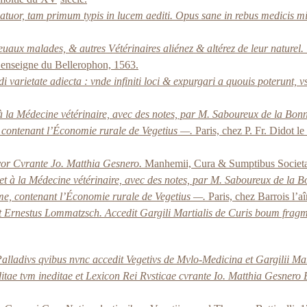
 quatuor, tam primum typis in lucem aediti. Opus sane in rebus medicis
uaux malades, & autres Vétérinaires aliénez & altérez de leur naturel.
l’enseigne du Bellerophon, 1563.
Coddi varietate adiecta : vnde infiniti loci & expurgari a quouis poterun
t à la Médecine vétérinaire, avec des notes, par M. Saboureux de la Bo
, contenant l’Économie rurale de Vegetius —.
Paris, chez P. Fr. Didot l
tvor Cvrante Jo. Matthia Gesnero.
Manhemii, Cura & Sumptibus Societati
e et à la Médecine vétérinaire, avec des notes, par M. Saboureux de la
ème, contenant l’Économie rurale de Vegetius —.
Paris, chez Barrois l’a
dit Ernestus Lommatzsch. Accedit Gargili Martialis de Curis boum frag
, Palladivs qvibus nvnc accedit Vegetivs de Mvlo-Medicina et Gargilii 
ditae tvm ineditae et Lexicon Rei Rvsticae cvrante Io. Matthia Gesnero E