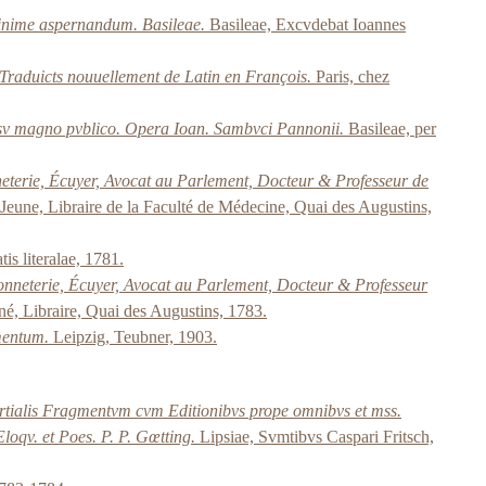
 minime aspernandum. Basileae.
Basileae, Excvdebat Ioannes
 Traduicts nouuellement de Latin en François.
Paris, chez
t, vsv magno pvblico. Opera Ioan. Sambvci Pannonii.
Basileae, per
nneterie, Écuyer, Avocat au Parlement, Docteur & Professeur de
e Jeune, Libraire de la Faculté de Médecine, Quai des Augustins,
s literalae, 1781.
 Bonneterie, Écuyer, Avocat au Parlement, Docteur & Professeur
îné, Libraire, Quai des Augustins, 1783.
mentum.
Leipzig, Teubner, 1903.
Martialis Fragmentvm cvm Editionibvs prope omnibvs et mss.
loqv. et Poes. P. P. Gœtting.
Lipsiae, Svmtibvs Caspari Fritsch,