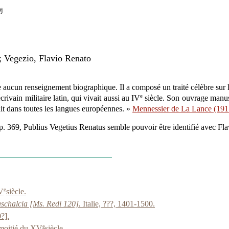
0j
; Vegezio, Flavio Renato
e aucun renseignement biographique. Il a composé un traité célèbre sur l
e
écrivain militaire latin, qui vivait aussi au IV
siècle. Son ouvrage manusc
duit dans toutes les langues européennes. »
Mennessier de La Lance (191
, p. 369, Publius Vegetius Renatus semble pouvoir être identifié avec 
e
XV
siècle.
schalcia [Ms. Redi 120].
Italie, ???, 1401-1500.
?].
e
moitié du XV
siècle.