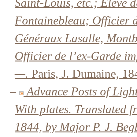
Saint-Louis, etc.; Élève d
Fontainebleau; Officier 
Généraux Lasalle, Montbr
Officier de l’ex-Garde i
—.
Paris, J. Dumaine, 18
–
Advance Posts of Light
With plates. Translated f
1844, by Major P. J. Beg