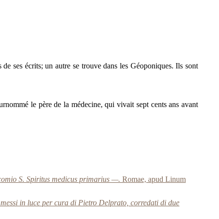
de ses écrits; un autre se trouve dans les Géoponiques. Ils sont
surnommé le père de la médecine, qui vivait sept cents ans avant
comio S. Spiritus medicus primarius —.
Romae, apud Linum
 messi in luce per cura di Pietro Delprato, corredati di due