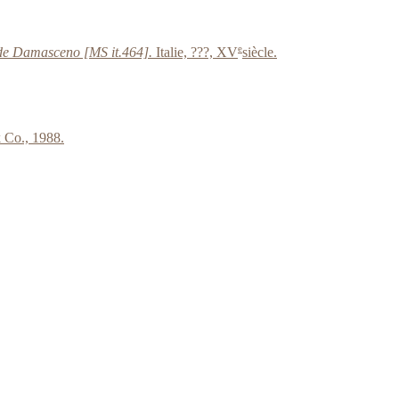
e
et de Damasceno [MS it.464].
Italie, ???, XV
siècle.
 Co., 1988.