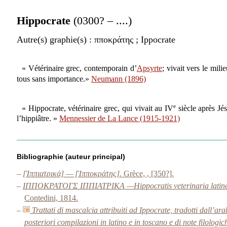
Hippocrate
(0300? – ....)
Autre(s) graphie(s)
: πποκράτης ; Ippocrate
« Vétérinaire grec, contemporain d’
Apsyrte
; vivait vers le mili
tous sans importance.»
Neumann (1896)
e
« Hippocrate, vétérinaire grec, qui vivait au IV
siècle après Jé
l’hippiâtre. »
Mennessier de La Lance (1915-1921)
Bibliographie (auteur principal)
–
[Ἱππιατρικά] — [Ἱπποκράτης].
Grèce, , [350?].
–
ΙΠΠΟΚΡΑΤΟΓΣ ΙΠΠΙΑΤΡΙΚΑ —Hippocratis veterinaria latine et ita
Contedini, 1814.
–
Trattati di mascalcia attribuiti ad Ippocrate, tradotti dall’a
posteriori compilazioni in latino e in toscano e di note filologi