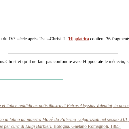
e
eu du IV
siècle après Jésus-Christ. L ’
Hippiatrica
contient 36 fragments 
sus-Christ et qu’il ne faut pas confondre avec Hippocrate le médecin, 
lice reddidit ac notis illustravit Petrus Aloysius Valentini, in noso
rabo in latino da maestro Moisè da Palermo, volgarizzati nel secolo XIII,
che per cura di Luigi Barbieri.
Bologna, Gaetano Romagnoli, 1865.