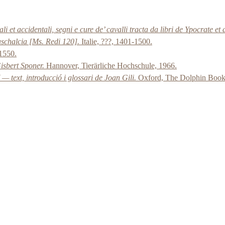
i et accidentali, segni e cure de’ cavalli tracta da libri de Ypocrate 
schalcia [Ms. Redi 120].
Italie, ???, 1401-1500.
-1550.
isbert Sponer.
Hannover, Tierärliche Hochschule, 1966.
 text, introducció i glossari de Joan Gili.
Oxford, The Dolphin Book