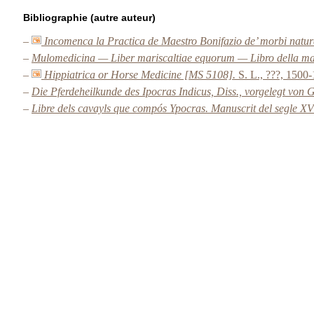
Bibliographie (autre auteur)
–
Incomenca la Practica de Maestro Bonifazio de’ morbi natural
–
Mulomedicina — Liber mariscaltiae equorum — Libro della ma
–
Hippiatrica or Horse Medicine [MS 5108].
S. L., ???, 1500
–
Die Pferdeheilkunde des Ipocras Indicus, Diss., vorgelegt von G
–
Libre dels cavayls que compós Ypocras. Manuscrit del segle XV —