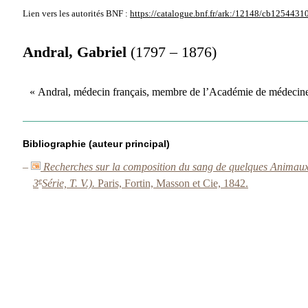
Lien vers les autorités
BNF :
https://catalogue.bnf.fr/ark:/12148/cb1254431
Andral, Gabriel
(1797 – 1876)
« Andral, médecin français, membre de l’Académie de médecin
Bibliographie (auteur principal)
–
Recherches sur la composition du sang de quelques Animaux 
e
3
Série, T. V.).
Paris, Fortin, Masson et Cie, 1842.