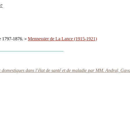
07
e 1797-1876. »
Mennessier de La Lance (1915-1921)
domestiques dans l’état de santé et de maladie par MM. Andral, Gavarr