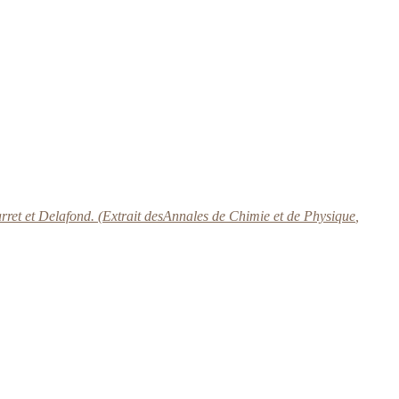
et et Delafond. (Extrait des
Annales de Chimie et de Physique
,