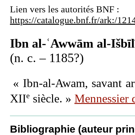
Lien vers les autorités
BNF :
https://catalogue.bnf.fr/ark:/1
Ibn al-ʿAwwām al-Išb
(n. c. – 1185?)
« Ibn-al-Awam, savant ara
e
XII
siècle. »
Mennessier 
Bibliographie (auteur prin