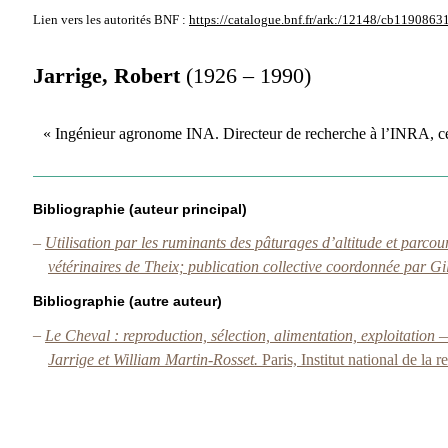
Lien vers les autorités
BNF :
https://catalogue.bnf.fr/ark:/12148/cb1190863
Jarrige, Robert
(1926 – 1990)
« Ingénieur agronome INA. Directeur de recherche à l’INRA, ce
Bibliographie (auteur principal)
–
Utilisation par les ruminants des pâturages d’altitude et parc
vétérinaires de Theix; publication collective coordonnée par Gi
Bibliographie (autre auteur)
–
Le Cheval : reproduction, sélection, alimentation, exploitation 
Jarrige et William Martin-Rosset.
Paris, Institut national de la