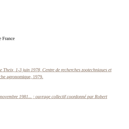
e France
 Theix, 1-3 juin 1978, Centre de recherches zootechniques et
herche agronomique, 1979.
novembre 1981... ; ouvrage collectif coordonné par Robert