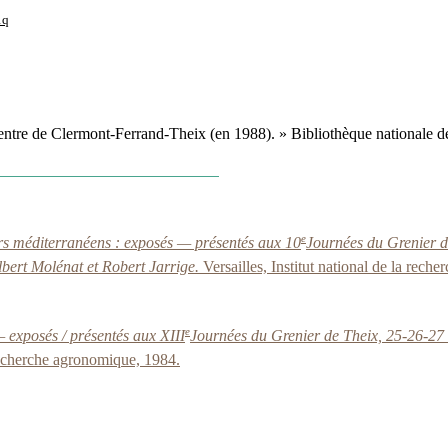
1q
ntre de Clermont-Ferrand-Theix (en 1988). » Bibliothèque nationale d
e
ours méditerranéens : exposés — présentés aux 10
Journées du Grenier de
lbert Molénat et Robert Jarrige.
Versailles, Institut national de la rec
e
— exposés / présentés aux XIII
Journées du Grenier de Theix, 25-26-27 
 recherche agronomique, 1984.