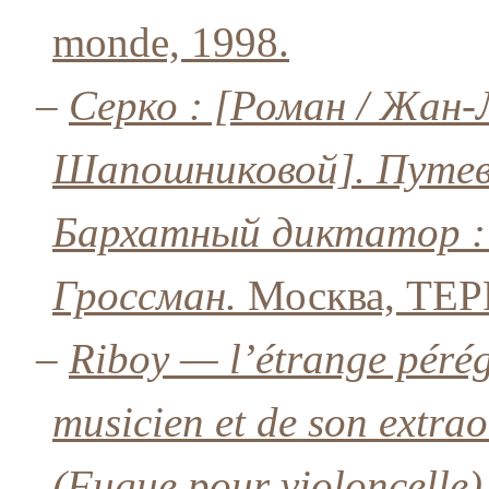
monde, 1998.
–
Серко : [Роман / Жан-Л
Шапошниковой]. Путевы
Бархатный диктатор : [
Гроссман.
Москва, ТЕРР
–
Riboy — l’étrange pérég
musicien et de son extrao
(Fugue pour violoncelle