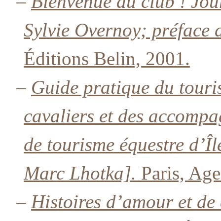
–
Bienvenue au club ! Jou
Sylvie Overnoy; préface
Éditions Belin, 2001.
–
Guide pratique du touri
cavaliers et des accomp
de tourisme équestre d’Î
Marc Lhotka].
Paris, Age
–
Histoires d’amour et de