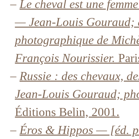
–
Le cheval est une femme
— Jean-Louis Gouraud; 
photographique de Michèl
François Nourissier.
Pari
–
Russie : des chevaux, d
Jean-Louis Gouraud; pho
Éditions Belin, 2001.
–
Éros & Hippos — [éd. p