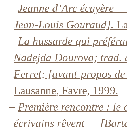
–
Jeanne d’Arc écuyère —
Jean-Louis Gouraud].
La
–
La hussarde qui préfér
Nadejda Dourova; trad. d
Ferret; [avant-propos d
Lausanne, Favre, 1999.
–
Première rencontre : le 
écrivains rêvent — [Bar