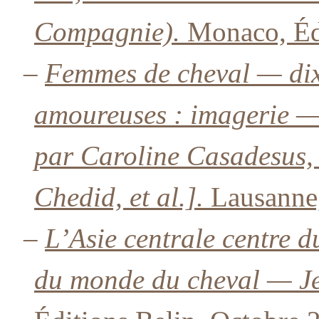
Compagnie).
Monaco, Édi
–
Femmes de cheval — dix 
amoureuses : imagerie —
par Caroline Casadesus,
Chedid, et al.].
Lausanne,
–
L’Asie centrale centre 
du monde du cheval — J