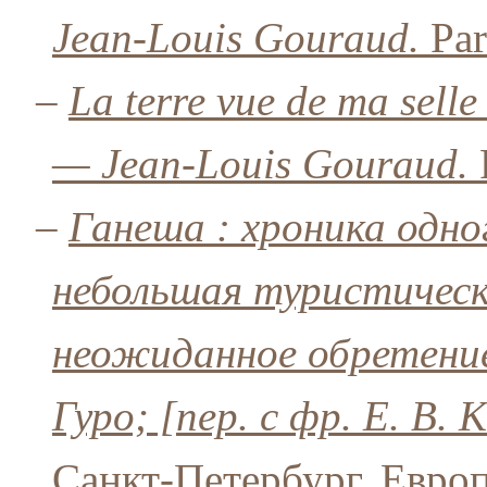
Jean-Louis Gouraud.
Par
–
La terre vue de ma sell
— Jean-Louis Gouraud.
P
–
Ганеша : хроника одно
небольшая туристическ
неожиданное обретени
Гуро; [пер. с фр. Е. В. 
Санкт-Петербург, Евро