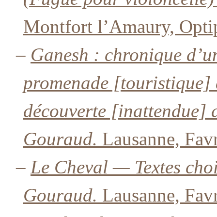
Montfort l’Amaury, Optip
–
Ganesh : chronique d’un
promenade [touristique] à
découverte [inattendue] 
Gouraud.
Lausanne, Favr
–
Le Cheval — Textes choi
Gouraud.
Lausanne, Favr