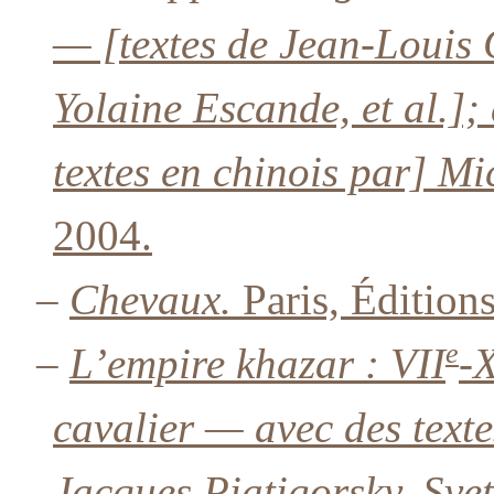
— [textes de Jean-Louis
Yolaine Escande, et al.]; d
textes en chinois par] Mi
2004.
–
Chevaux.
Paris, Édition
e
–
L’empire khazar : VII
-
cavalier — avec des text
Jacques Piatigorsky, Sve