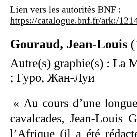
Lien vers les autorités
BNF :
https://catalogue.bnf.fr/ark:/1
Gouraud, Jean-Louis
(
Autre(s) graphie(s)
: La M
; Гуро, Жан-Луи
« Au cours d’une longue 
cavalcades, Jean-Louis 
l’Afrique (il a été rédac