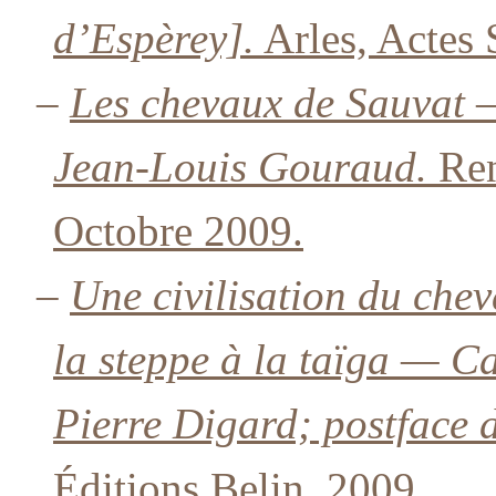
d’Espèrey].
Arles, Actes 
–
Les chevaux de Sauvat —
Jean-Louis Gouraud.
Ren
Octobre 2009.
–
Une civilisation du che
la steppe à la taïga — Ca
Pierre Digard; postface
Éditions Belin, 2009.