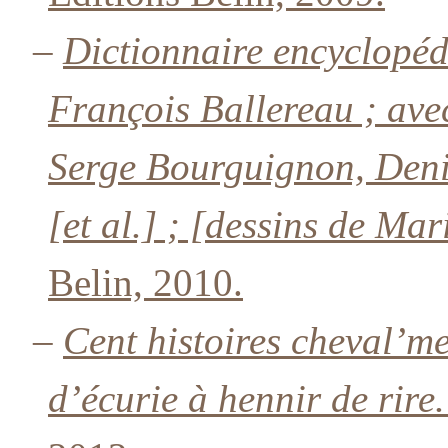
–
Dictionnaire encyclopé
François Ballereau ; avec 
Serge Bourguignon, Deni
[et al.] ; [dessins de Ma
Belin, 2010.
–
Cent histoires cheval’
d’écurie à hennir de rire.