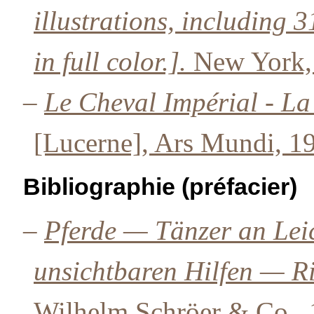
illustrations, including
in full color.].
New York, 
–
Le Cheval Impérial - La
[Lucerne], Ars Mundi, 1
Bibliographie (préfacier)
–
Pferde — Tänzer an Lei
unsichtbaren Hilfen — R
Wilhelm Schröer & Co., 