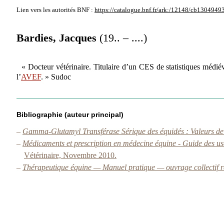
Lien vers les autorités
BNF :
https://catalogue.bnf.fr/ark:/12148/cb1304949
Bardies, Jacques
(19.. – ....)
« Docteur vétérinaire. Titulaire d’un CES de statistiques médi
l’
AVEF
. » Sudoc
Bibliographie (auteur principal)
–
Gamma-Glutamyl Transférase Sérique des équidés : Valeurs de r
–
Médicaments et prescription en médecine équine - Guide des us
Vétérinaire, Novembre 2010.
–
Thérapeutique équine — Manuel pratique — ouvrage collectif ré