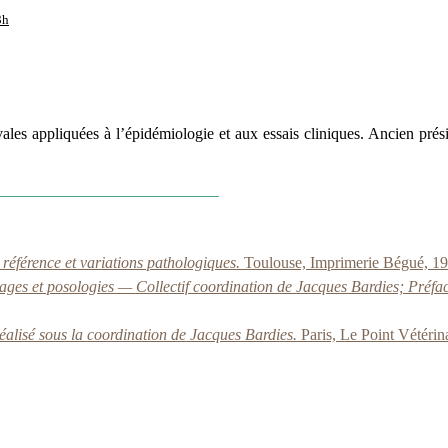
3h
évales appliquées à l’épidémiologie et aux essais cliniques. Ancien 
éférence et variations pathologiques.
Toulouse, Imprimerie Bégué, 19
ages et posologies — Collectif coordination de Jacques Bardies; Préf
alisé sous la coordination de Jacques Bardies.
Paris, Le Point Vétérin