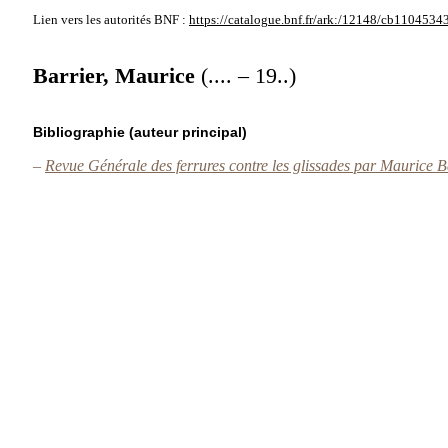
Lien vers les autorités
BNF :
https://catalogue.bnf.fr/ark:/12148/cb1104534
Barrier, Maurice
(.... – 19..)
Bibliographie (auteur principal)
–
Revue Générale des ferrures contre les glissades par Maurice Bar