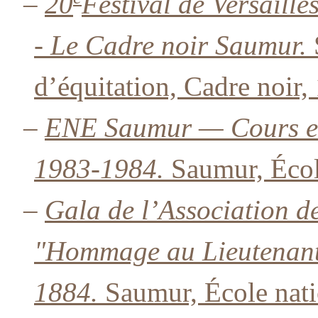
–
20
Festival de Versaille
- Le Cadre noir Saumur.
d’équitation, Cadre noir,
–
ENE Saumur — Cours et 
1983-1984.
Saumur, École
–
Gala de l’Association d
"Hommage au Lieutenant
1884.
Saumur, École natio