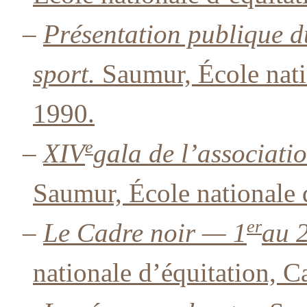
–
Présentation publique d
sport.
Saumur, École natio
1990.
e
–
XIV
gala de l’associati
Saumur, École nationale 
er
–
Le Cadre noir — 1
au 2
nationale d’équitation, C