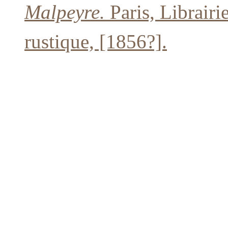
Malpeyre.
Paris, Librairi
rustique, [1856?].