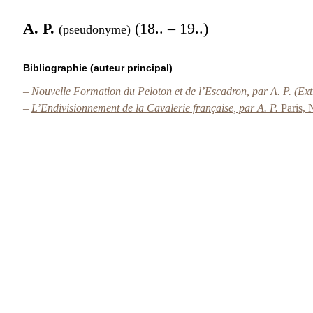
A. P.
(18.. – 19..)
(pseudonyme)
Bibliographie (auteur principal)
–
Nouvelle Formation du Peloton et de l’Escadron, par A. P. (Ext
–
L’Endivisionnement de la Cavalerie française, par A. P.
Paris,