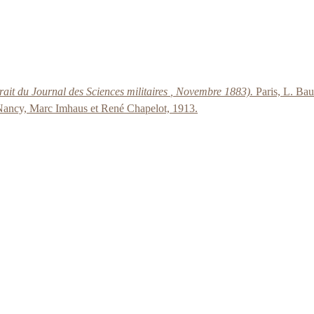
rait du
Journal des Sciences militaires
, Novembre 1883).
Paris, L. Ba
 Nancy, Marc Imhaus et René Chapelot, 1913.