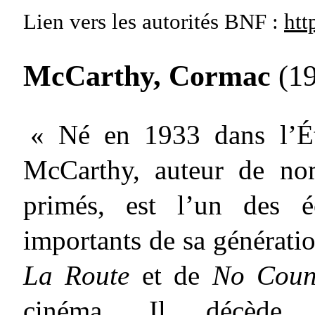
Lien vers les autorités
BNF :
htt
McCarthy, Cormac
(1
« Né en 1933 dans l’É
McCarthy, auteur de no
primés, est l’un des é
importants de sa génératio
La Route
et de
No Coun
cinéma. Il décèd