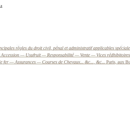
1z
ipales règles du droit civil, pénal et administratif applicables spéci
— Accession — Usufruit — Responsabilité — Vente — Vices rédhibitoir
e fer — Assurances — Courses de Chevaux... &c..., &c...
Paris, aux B