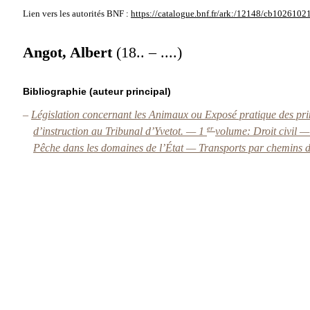
Lien vers les autorités
BNF :
https://catalogue.bnf.fr/ark:/12148/cb1026102
Angot, Albert
(18.. – ....)
Bibliographie (auteur principal)
–
Législation concernant les Animaux ou Exposé pratique des princ
er
d’instruction au Tribunal d’Yvetot. — 1
volume: Droit civil 
Pêche dans les domaines de l’État — Transports par chemins d