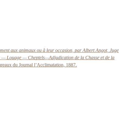
alement aux animaux ou à leur occasion, par Albert Angot, Juge
es — Louage — Cheptels—Adjudication de la Chasse et de la
ureaux du Journal l’Acclimatation, 1887.