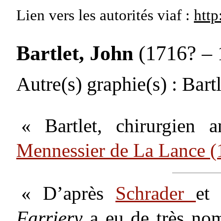
Lien vers les autorités
viaf :
http
Bartlet, John
(1716? – 
Autre(s) graphie(s)
: Bartl
« Bartlet, chirurgien
Mennessier de La Lance 
« D’après
Schrader
e
Farriery
a eu de très no