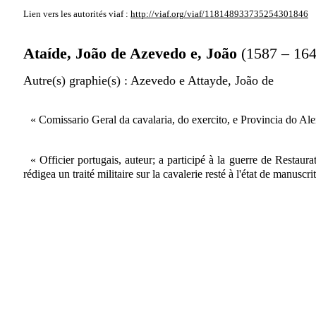
Lien vers les autorités
viaf :
http://viaf.org/viaf/118148933735254301846
Ataíde, João de Azevedo e, João
(1587 – 16
Autre(s) graphie(s)
: Azevedo e Attayde, João de
« Comissario Geral da cavalaria, do exercito, e Provincia do Alen
« Officier portugais, auteur; a participé à la guerre de Restau
rédigea un traité militaire sur la cavalerie resté à l'état de manuscrit