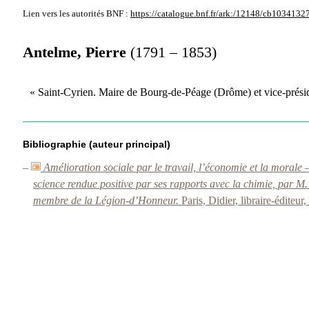
Lien vers les autorités
BNF :
https://catalogue.bnf.fr/ark:/12148/cb103413
Antelme, Pierre
(1791 – 1853)
« Saint-Cyrien. Maire de Bourg-de-Péage (Drôme) et vice-préside
Bibliographie (auteur principal)
–
Amélioration sociale par le travail, l’économie et la morale 
science rendue positive par ses rapports avec la chimie, par M
membre de la Légion-d’Honneur.
Paris, Didier, libraire-éditeur