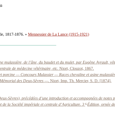
5p
ille, 1817-1876. »
Mennessier de La Lance (1915-1921)
ne mulassière, de l’âne, du baudet et du mulet, par Eugène Ayrault, vé
centrale de médecine vétérinaire, etc.
Niort, Clouzot, 1867.
t porcine — Concours Mulassier — Races chevaline et asine mulassières
u Mémorial des Deux-Sèvres —.
Niort, Imp. Th. Mercier, S. D. [1874].
ux-Sèvres), précédées d’une introduction et accompagnées de notes par 
e
de la Société impériale et centrale d’Agriculture. 3
Édition, ornée d