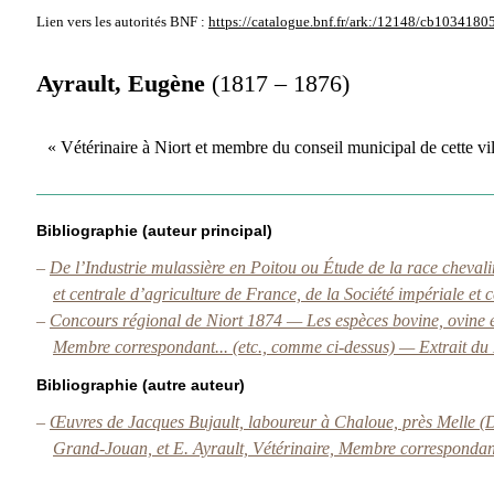
Lien vers les autorités
BNF :
https://catalogue.bnf.fr/ark:/12148/cb1034180
Ayrault, Eugène
(1817 – 1876)
« Vétérinaire à Niort et membre du conseil municipal de cette v
Bibliographie (auteur principal)
–
De l’Industrie mulassière en Poitou ou Étude de la race chevali
et centrale d’agriculture de France, de la Société impériale et 
–
Concours régional de Niort 1874 — Les espèces bovine, ovine e
Membre correspondant... (etc., comme ci-dessus) — Extrait d
Bibliographie (autre auteur)
–
Œuvres de Jacques Bujault, laboureur à Chaloue, près Melle (De
Grand-Jouan, et E. Ayrault, Vétérinaire, Membre correspondant 