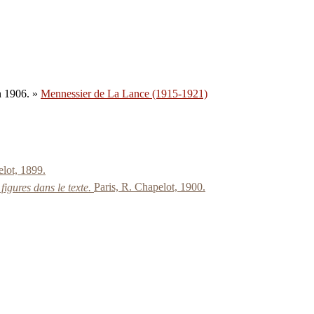
en 1906. »
Mennessier de La Lance (1915-1921)
elot, 1899.
figures dans le texte.
Paris, R. Chapelot, 1900.