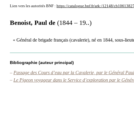
Lien vers les autorités
BNF :
https://catalogue.bnf.fr/ark:/12148/cb1061382
Benoist, Paul de
(1844 – 19..)
« Général de brigade français (cavalerie), né en 1844, sous-lieu
Bibliographie (auteur principal)
–
Passage des Cours d’eau par la Cavalerie, par le Général Pa
–
Le Pigeon voyageur dans le Service d’exploration par le Géné