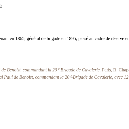
7c
tenant en 1865, général de brigade en 1895, passé au cadre de réserve 
e
ul de Benoist, commandant la 20
Brigade de Cavalerie.
Paris, R. Chap
e
ral Paul de Benoist, commandant la 20
Brigade de Cavalerie, avec 12 