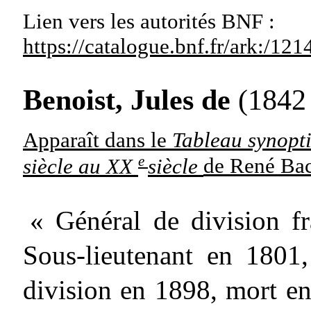
Lien vers les autorités
BNF :
https://catalogue.bnf.fr/ark:/1
Benoist, Jules de
(1842
Apparaît dans le
Tableau synopt
e
siècle au XX
siècle
de René Ba
« Général de division fr
Sous-lieutenant en 1801
division en 1898, mort en