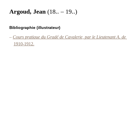
Argoud, Jean
(18.. – 19..)
Bibliographie (illustrateur)
–
Cours pratique du Gradé de Cavalerie, par le Lieutenant A. de
1910-1912.