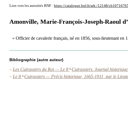
Lien vers les autorités
BNF :
https://catalogue.bnf.fr/ark:/12148/cb1071676
Amonville, Marie-François-Joseph-Raoul d
« Officier de cavalerie français, né en 1856, sous-lieutenant en
Bibliographie (autre auteur)
e
–
Les Cuirassiers du Roi — Le 8
Cuirassiers. Journal historiqu
e
–
Le 8
Cuirassiers — Précis historique, 1665-1911, par le Lieu