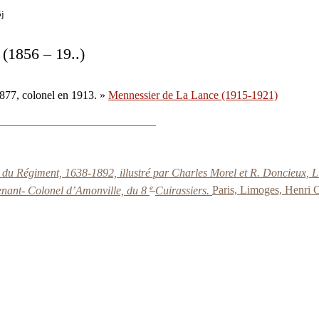
5j
’
(1856 – 19..)
 1877, colonel en 1913. »
Mennessier de La Lance (1915-1921)
e du Régiment, 1638-1892, illustré par Charles Morel et R. Doncieux, 
e
tenant- Colonel d’Amonville, du 8
Cuirassiers.
Paris, Limoges, Henri C