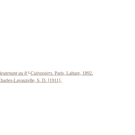
e
Lieutenant au 8
Cuirassiers.
Paris, Lahure, 1892.
harles-Lavauzelle, S. D. [1911].