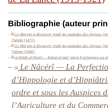
Bibliographie (auteur prin
–
l’hégire [1471].
–
l’hégire [1666].
–
al-Kitāb al-Nāṣirī — Kāmil al-ṣinā ʻatayn fī al-bayṭara wa a
–
Le Nâcérî — La Perfectio
d’Hippologie et d’Hippiâtr
ordre et sous les Auspices d
l’Agriculture et du Commer