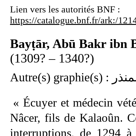
Lien vers les autorités
BNF :
https://catalogue.bnf.fr/ark:/1
Bayṭār, Abū Bakr ibn B
(1309? – 1340?)
Autre(s) graphie(s)
: نذر
« Écuyer et médecin vété
Nâcer, fils de Kalaoûn. C
interruptions, de 1294 à 