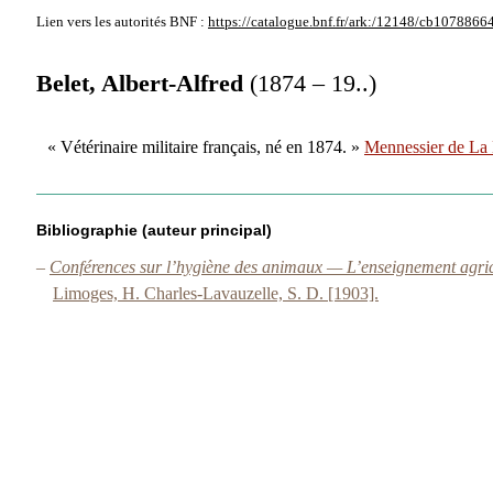
Lien vers les autorités
BNF :
https://catalogue.bnf.fr/ark:/12148/cb1078866
Belet, Albert-Alfred
(1874 – 19..)
« Vétérinaire militaire français, né en 1874. »
Mennessier de La
Bibliographie (auteur principal)
–
Conférences sur l’hygiène des animaux — L’enseignement agrico
Limoges, H. Charles-Lavauzelle, S. D. [1903].