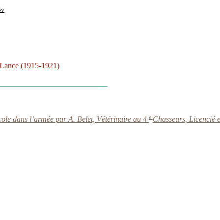
4v
 Lance (1915-1921)
e
le dans l’armée par A. Belet, Vétérinaire au 4
Chasseurs, Licencié e