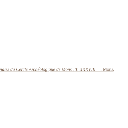
nales du Cercle Archéologique de Mons
, T. XXXVIII —.
Mons,