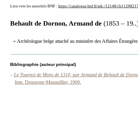
Lien vers les autorités
BNF :
https://catalogue.bnf.fr/ark:/12148/cb1129821
Behault de Dornon, Armand de
(1853 – 19..
« Archéologue belge attaché au ministère des Affaires Étrangèr
Bibliographie (auteur principal)
–
Le Tournoi de Mons de 1310, par Armand de Behault de Dornon
Imp. Dequesne-Masquillier, 1909.