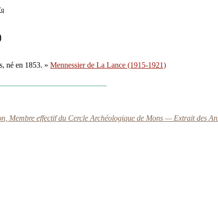
7q
)
es, né en 1853. »
Mennessier de La Lance (1915-1921)
, Membre effectif du Cercle Archéologique de Mons — Extrait des
An