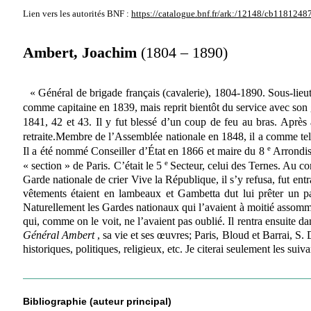
Lien vers les autorités
BNF :
https://catalogue.bnf.fr/ark:/12148/cb1181248
Ambert, Joachim
(1804 – 1890)
« Général de brigade français (cavalerie), 1804-1890. Sous-lie
comme capitaine en 1839, mais reprit bientôt du service avec son 
1841, 42 et 43. Il y fut blessé d’un coup de feu au bras. Apr
retraite.Membre de l’Assemblée nationale en 1848, il a comme tel
e
Il a été nommé Conseiller d’État en 1866 et maire du 8
Arrondis
e
« section » de Paris. C’était le 5
Secteur, celui des Ternes. Au c
Garde nationale de crier Vive la République, il s’y refusa, fut ent
vêtements étaient en lambeaux et Gambetta dut lui prêter un pal
Naturellement les Gardes nationaux qui l’avaient à moitié assommé 
qui, comme on le voit, ne l’avaient pas oublié. Il rentra ensuite d
Général Ambert
, sa vie et ses œuvres; Paris, Bloud et Barrai, S.
historiques, politiques, religieux, etc. Je citerai seulement les suiv
Bibliographie (auteur principal)