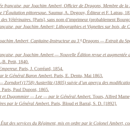
ée française, par Joachim Ambert, Officier de Dragons, Membre de la S
e l’Équitation pittoresque.
Saumur, A. Degouy, Éditeur et F. Latrau, 18
 des Vétérinaires.
[Paris], sans nom d’imprimeur (probablement Bourgo
rançaise, par Joachim Ambert; Lithographies et Vignettes sur bois, de 
e
Joachim Ambert, Capitaine-Instructeur au 3
Dragons — Extrait du Spe
rançaise, par Joachim Ambert — Nouvelle Édition revue et augmentée des
.-B. Petit, 1840.
’Empereur.
Paris, J. Corréard, 1854.
 par le Général Baron Ambert.
Paris, E. Dentu, Mai 1863.
— Zorndorf (1758) Austerlitz (1805) suivie d’un aperçu des modificati
.
Paris, Paul Dupont, 1865.
rt et Dugommier — Lee — par le Général Ambert.
Tours, Alfred Mame
ires par le Général Ambert.
Paris, Bloud et Barral, S. D. [1892].
État des services du Régiment, mis en ordre par le Colonel Ambert, 