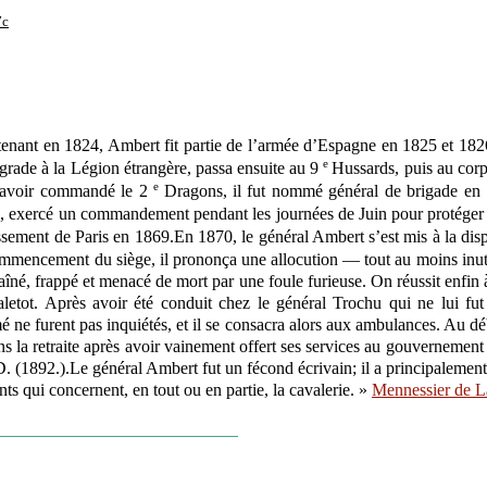
7c
utenant en 1824, Ambert fit partie de l’armée d’Espagne en 1825 et 182
e
grade à la Légion étrangère, passa ensuite au 9
Hussards, puis au corp
e
ès avoir commandé le 2
Dragons, il fut nommé général de brigade en 1
, exercé un commandement pendant les journées de Juin pour protéger la
sement de Paris en 1869.En 1870, le général Ambert s’est mis à la disp
ommencement du siège, il prononça une allocution — tout au moins inuti
raîné, frappé et menacé de mort par une foule furieuse. On réussit enfin
etot. Après avoir été conduit chez le général Trochu qui ne lui fut d
ne furent pas inquiétés, et il se consacra alors aux ambulances. Au débu
ans la retraite après avoir vainement offert ses services au gouvernement 
 D. (1892.).Le général Ambert fut un fécond écrivain; il a principalement t
ants qui concernent, en tout ou en partie, la cavalerie. »
Mennessier de L