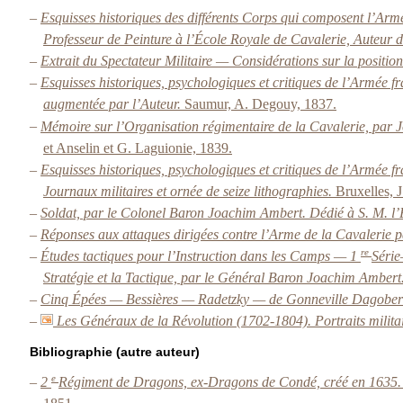
–
Esquisses historiques des différents Corps qui composent l’Arm
Professeur de Peinture à l’École Royale de Cavalerie, Auteur d
–
Extrait du
Spectateur Militaire
— Considérations sur la position
–
Esquisses historiques, psychologiques et critiques de l’Armée f
augmentée par l’Auteur.
Saumur, A. Degouy, 1837.
–
Mémoire sur l’Organisation régimentaire de la Cavalerie, par 
et Anselin et G. Laguionie, 1839.
–
Esquisses historiques, psychologiques et critiques de l’Armée f
Journaux militaires et ornée de seize lithographies.
Bruxelles, J
–
Soldat, par le Colonel Baron Joachim Ambert. Dédié à S. M. l
–
Réponses aux attaques dirigées contre l’Arme de la Cavalerie
re
–
Études tactiques pour l’Instruction dans les Camps — 1
Série
Stratégie et la Tactique, par le Général Baron Joachim Ambert
–
Cinq Épées — Bessières — Radetzky — de Gonneville Dagobe
–
Les Généraux de la Révolution (1702-1804). Portraits milita
Bibliographie (autre auteur)
e
–
2
Régiment de Dragons, ex-Dragons de Condé, créé en 1635. 