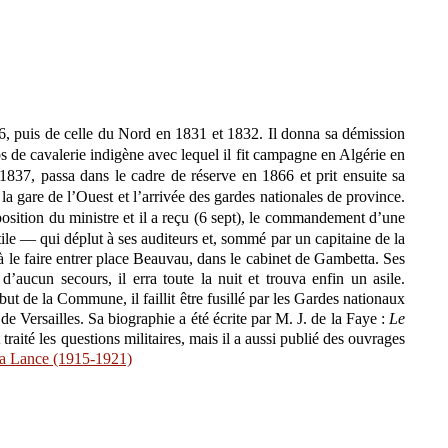
6, puis de celle du Nord en 1831 et 1832. Il donna sa démission
s de cavalerie indigène avec lequel il fit campagne en Algérie en
837, passa dans le cadre de réserve en 1866 et prit ensuite sa
 gare de l’Ouest et l’arrivée des gardes nationales de province.
osition du ministre et il a reçu (6 sept), le commandement d’une
le — qui déplut à ses auditeurs et, sommé par un capitaine de la
 à le faire entrer place Beauvau, dans le cabinet de Gambetta. Ses
’aucun secours, il erra toute la nuit et trouva enfin un asile.
t de la Commune, il faillit être fusillé par les Gardes nationaux
de Versailles. Sa biographie a été écrite par M. J. de la Faye :
Le
raité les questions militaires, mais il a aussi publié des ouvrages
a Lance (1915-1921)