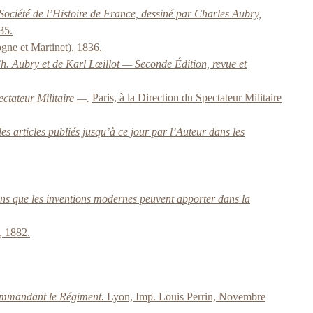
ociété de l’Histoire de France, dessiné par Charles Aubry,
35.
gne et Martinet), 1836.
Ch. Aubry et de Karl Lœillot — Seconde Édition, revue et
ctateur Militaire —.
Paris, à la Direction du Spectateur Militaire
 articles publiés jusqu’à ce jour par l’Auteur dans les
ons que les inventions modernes peuvent apporter dans la
, 1882.
commandant le Régiment.
Lyon, Imp. Louis Perrin, Novembre