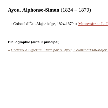
Ayou, Alphonse-Simon
(1824 – 1879)
« Colonel d’État-Major belge, 1824-1879. »
Mennessier de La 
Bibliographie (auteur principal)
–
Chevaux d’Officiers. Étude par A. Ayou, Colonel d’État-Major.