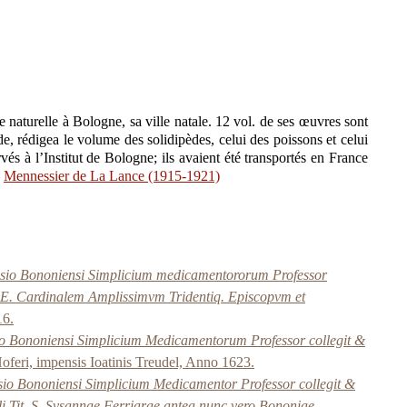
e naturelle à Bologne, sa ville natale. 12 vol. de ses œuvres sont
de, rédigea le volume des solidipèdes, celui des poissons et celui
és à l’Institut de Bologne; ils avaient été transportés en France
»
Mennessier de La Lance (1915-1921)
nasio Bononiensi Simplicium medicamentororum Professor
. E. Cardinalem Amplissimvm Tridentiq. Episcopvm et
16.
io Bononiensi Simplicium Medicamentorum Professor collegit &
Hoferi, impensis Ioatinis Treudel, Anno 1623.
sio Bononiensi Simplicium Medicamentor Professor collegit &
ali Tit. S. Svsannae Ferriarae antea nunc vero Bononiae