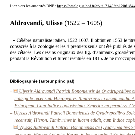
Lien vers les autorités
BNF :
https://catalogue.bnf.fr/ark:/12148/cb1206184
Aldrovandi, Ulisse
(1522 – 1605)
« Célèbre naturaliste italien, 1522-1607. Il obtint en 1553 le ti
consacrés à la zoologie et les 4 premiers seuls ont été publiés de
des cétacés. Les dessins originaux des fig. d’animaux, grossièreme
pendant la Révolution et furent restitués en 1815. Je ne m’occupe
Bibliographie (auteur principal)
–
Ulyssis Aldrovandi Patricii Bononiensis de Qvadrupedibvs 
collegit & recensuit. Hieronymvs Tambvrinvs in lucem edidit.
Principem. Cum Indice copiosissimo. Svperiorvm permissv. Cv
–
Ulyssis Aldrovandi Patricii Bononiensis de Qvadrvpedibvs Sol
recensuit, Hieron. Tambvrinvs in lucem edidit, cum Indice copi
–
Vlyssis Aldrovandi Patricii Bononiensis de Qvadrvpedibvs 
recensuit. Marcvs Antonivs Bernia in lucem restitvit Eminentis