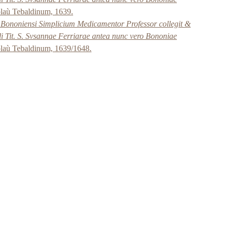
laù Tebaldinum, 1639.
o Bononiensi Simplicium Medicamentor Professor collegit &
ali Tit. S. Svsannae Ferriarae antea nunc vero Bononiae
laù Tebaldinum, 1639/1648.