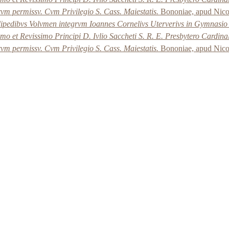
rvm permissv. Cvm Privilegio S. Cass. Maiestatis.
Bononiae, apud Nico
idipedibvs Volvmen integrvm Ioannes Cornelivs Uterverivs in Gymnasi
simo et Revissimo Principi D. Ivlio Saccheti S. R. E. Presbytero Cardin
rvm permissv. Cvm Privilegio S. Cass. Maiestatis.
Bononiae, apud Nico