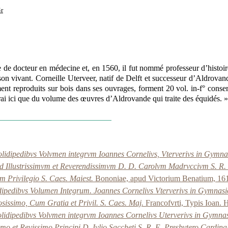
4r
tre de docteur en médecine et, en 1560, il fut nommé professeur d’histoir
 son vivant. Corneille Uterveer, natif de Delft et successeur d’Aldrovan
nt reproduits sur bois dans ses ouvrages, forment 20 vol. in-f° conserv
rai ici que du volume des œuvres d’Aldrovande qui traite des équidés. 
solidipedibvs Volvmen integrvm Ioannes Cornelivs, Vterverivs in Gym
 Ad Illustrissimvm et Reverendissimvm D. D. Carolvm Madrvccivm S. R
m Privilegio S. Caes. Maiest.
Bononiae, apud Victorium Benatium, 16
idipedibvs Volumen Integrum. Joannes Cornelivs Vterverivs in Gymnas
osissimo, Cum Gratia et Privil. S. Caes. Maj.
Francofvrti, Typis Ioan. 
Solidipedibvs Volvmen integrvm Ioannes Cornelivs Uterverivs in Gymna
simo et Revissimo Principi D. Ivlio Saccheti S. R. E. Presbytero Cardin