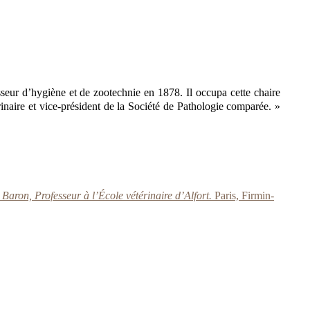
seur d’hygiène et de zootechnie en 1878. Il occupa cette chaire
érinaire et vice-président de la Société de Pathologie comparée. »
aron, Professeur à l’École vétérinaire d’Alfort.
Paris, Firmin-