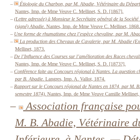
–
Étiologie du Charbon, par M. Abadie, Vétérinaire du Départe
Nantes, Imp. de Mme Veuve C. Mellinet, S. D. [1867].
–
(Lettre adressée) à Monsieur le Secrétaire général de la Société
(signé) Abadie.
Nantes, Imp. de Mme Veuve C. Mellinet, 1868.
–
Une forme de rhumatisme chez l’espèce chevaline, par M. Aba
–
La production des Chevaux de Cavalerie, par M. Abadie (Extr
Mellinet, 1873.
–
De l’Influence des Courses sur l’amélioration des Races cheval
Nantes, Imp. de Mme Veuve C. Mellinet, S. D. [1873?].
–
Conférence faite au Concours régional à Nantes. La question che
par B. Abadie.
Langres, Imp. A. Vallot, 1874.
–
Rapport sur le Concours régional de Nantes en 1874, par M. B.
semestre 1874).
Nantes, Imp. de Mme Veuve Camille Mellinet, 
–
Association française po
M. B. Abadie, Vétérinaire d
Inférieure, à Nantes. — Dé