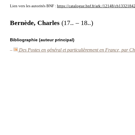
Lien vers les autorités
BNF :
https://catalogue.bnf.fr/ark:/12148/cb1332184
Bernède, Charles
(17.. – 18..)
Bibliographie (auteur principal)
–
Des Postes en général et particulièrement en France, par C