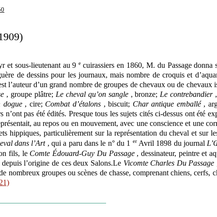
50
1909)
e
yr et sous-lieutenant au 9
cuirassiers en 1860, M. du Passage donna s
s guère de dessins pour les journaux, mais nombre de croquis et d’aquare
est l’auteur d’un grand nombre de groupes de chevaux ou de chevaux iso
se
, groupe plâtre;
Le cheval qu’on sangle
, bronze;
Le contrebandier
un dogue
, cire;
Combat d’étalons
, biscuit;
Char antique emballé
, ar
rs n’ont pas été édités. Presque tous les sujets cités ci-dessus ont été
présentait, au repos ou en mouvement, avec une conscience et une correct
ts hippiques, particulièrement sur la représentation du cheval et sur l
er
eval dans l’Art
, qui a paru dans le n° du 1
Avril 1898 du journal
L’
n fils, le
Comte Édouard-Guy Du Passage
, dessinateur, peintre et aq
s
depuis l’origine de ces deux Salons.Le
Vicomte Charles Du Passage
r de nombreux groupes ou scènes de chasse, comprenant chiens, cerfs, ch
21)