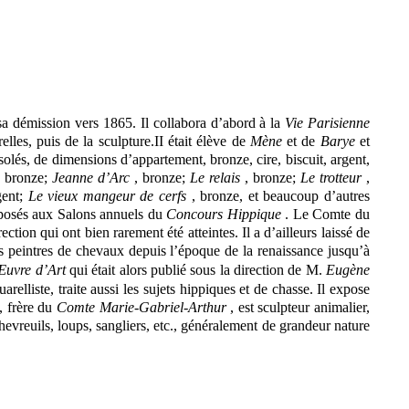
a démission vers 1865. Il collabora d’abord à la
Vie Parisienne
lles, puis de la sculpture.II était élève de
Mène
et de
Barye
et
lés, de dimensions d’appartement, bronze, cire, biscuit, argent,
, bronze;
Jeanne d’Arc
, bronze;
Le relais
, bronze;
Le trotteur
,
gent;
Le vieux mangeur de cerfs
, bronze, et beaucoup d’autres
 exposés aux Salons annuels du
Concours Hippique
. Le Comte du
ion qui ont bien rarement été atteintes. Il a d’ailleurs laissé de
es peintres de chevaux depuis l’époque de la renaissance jusqu’à
Œuvre d’Art
qui était alors publié sous la direction de M.
Eugène
uarelliste, traite aussi les sujets hippiques et de chasse. Il expose
, frère du
Comte Marie-Gabriel-Arthur
, est sculpteur animalier,
evreuils, loups, sangliers, etc., généralement de grandeur nature