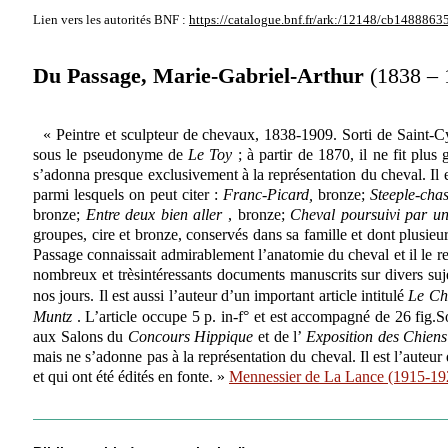
Lien vers les autorités
BNF :
https://catalogue.bnf.fr/ark:/12148/cb1488863
Du Passage, Marie-Gabriel-Arthur
(1838 – 
« Peintre et sculpteur de chevaux, 1838-1909. Sorti de Saint-C
sous le pseudonyme de
Le Toy
; à partir de 1870, il ne fit plu
s’adonna presque exclusivement à la représentation du cheval. Il 
parmi lesquels on peut citer :
Franc-Picard,
bronze;
Steeple-cha
bronze;
Entre deux bien aller
, bronze;
Cheval poursuivi par 
groupes, cire et bronze, conservés dans sa famille et dont plusieu
Passage connaissait admirablement l’anatomie du cheval et il le re
nombreux et trèsintéressants documents manuscrits sur divers suje
nos jours. Il est aussi l’auteur d’un important article intitulé
Le Ch
Muntz
. L’article occupe 5 p. in-f° et est accompagné de 26 fig.So
aux Salons du
Concours Hippique
et de l’
Exposition des Chien
mais ne s’adonne pas à la représentation du cheval. Il est l’auteu
et qui ont été édités en fonte. »
Mennessier de La Lance (1915-19