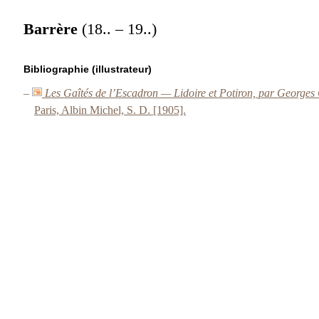
Barrère
(18.. – 19..)
Bibliographie (illustrateur)
–
Les Gaîtés de l’Escadron — Lidoire et Potiron, par Georges C
Paris, Albin Michel, S. D. [1905].