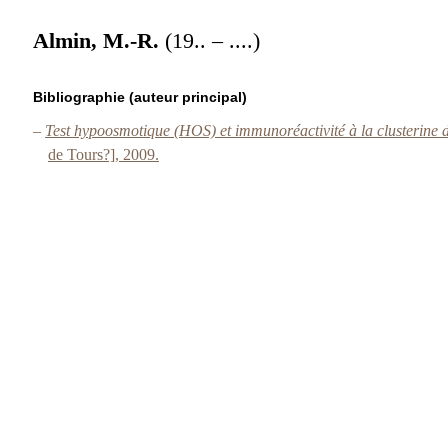
Almin, M.-R.
(19.. – ....)
Bibliographie (auteur principal)
–
Test hypoosmotique (HOS) et immunoréactivité à la clusterine 
de Tours?], 2009.