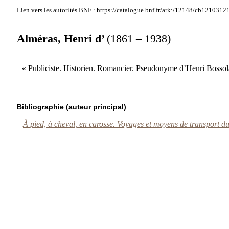
Lien vers les autorités
BNF :
https://catalogue.bnf.fr/ark:/12148/cb1210312
Alméras, Henri d’
(1861 – 1938)
« Publiciste. Historien. Romancier. Pseudonyme d’Henri Bossol
Bibliographie (auteur principal)
–
À pied, à cheval, en carosse. Voyages et moyens de transport 