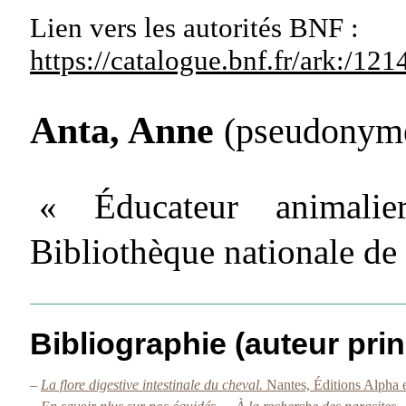
Lien vers les autorités
BNF :
https://catalogue.bnf.fr/ark:/1
Anta, Anne
(pseudonym
« Éducateur animalier
Bibliothèque nationale de
Bibliographie (auteur prin
–
La flore digestive intestinale du cheval.
Nantes, Éditions Alpha