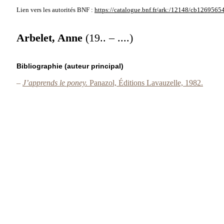
Lien vers les autorités
BNF :
https://catalogue.bnf.fr/ark:/12148/cb1269565
Arbelet, Anne
(19.. – ....)
Bibliographie (auteur principal)
–
J’apprends le poney.
Panazol, Éditions Lavauzelle, 1982.