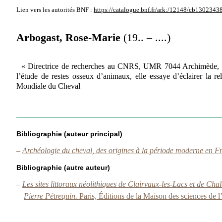
Lien vers les autorités
BNF :
https://catalogue.bnf.fr/ark:/12148/cb1302343
Arbogast, Rose-Marie
(19.. – ....)
« Directrice de recherches au CNRS, UMR 7044 Archimède, Stra
l’étude de restes osseux d’animaux, elle essaye d’éclairer la re
Mondiale du Cheval
Bibliographie (auteur principal)
–
Archéologie du cheval, des origines à la période moderne en Fr
Bibliographie (autre auteur)
–
Les sites littoraux néolithiques de Clairvaux-les-Lacs et de Chala
Pierre Pétrequin.
Paris, Éditions de la Maison des sciences de