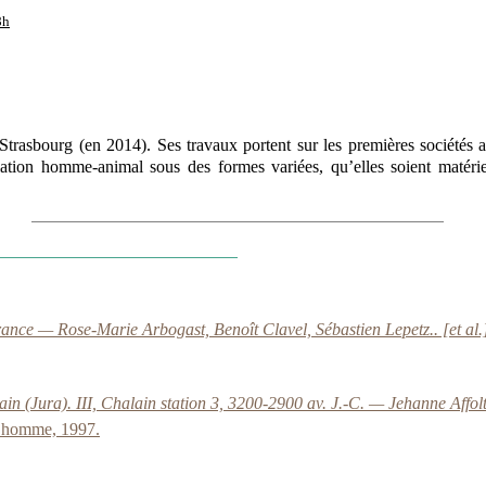
8h
sbourg (en 2014). Ses travaux portent sur les premières sociétés ag
lation homme-animal sous des formes variées, qu’elles soient matériel
ance — Rose-Marie Arbogast, Benoît Clavel, Sébastien Lepetz.. [et al.
in (Jura). III, Chalain station 3, 3200-2900 av. J.-C. — Jehanne Affolter
 l’homme, 1997.