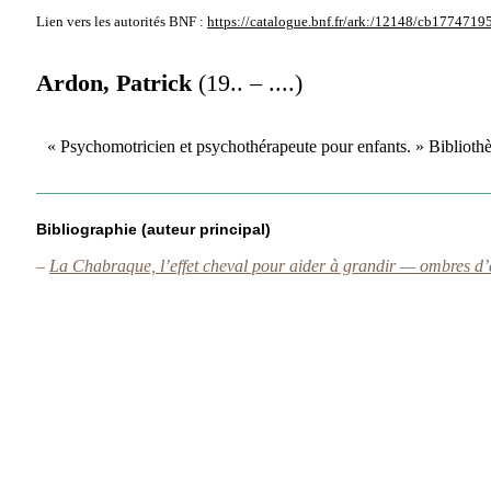
Lien vers les autorités
BNF :
https://catalogue.bnf.fr/ark:/12148/cb1774719
Ardon, Patrick
(19.. – ....)
« Psychomotricien et psychothérapeute pour enfants. » Biblioth
Bibliographie (auteur principal)
–
La Chabraque, l’effet cheval pour aider à grandir — ombres d’