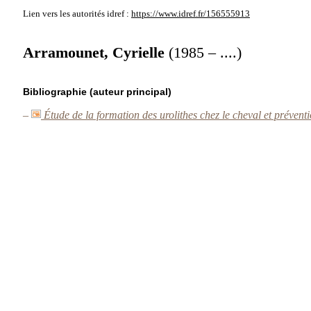
Lien vers les autorités
idref :
https://www.idref.fr/156555913
Arramounet, Cyrielle
(1985 – ....)
Bibliographie (auteur principal)
–
Étude de la formation des urolithes chez le cheval et prévent