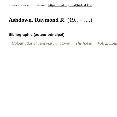
Lien vers les autorités
viaf :
https://viaf.org/viaf/64154312
Ashdown, Raymond R.
(19.. – ....)
Bibliographie (auteur principal)
–
Colour atlas of veterinary anatomy — The horse — Vol. 2.
Lond