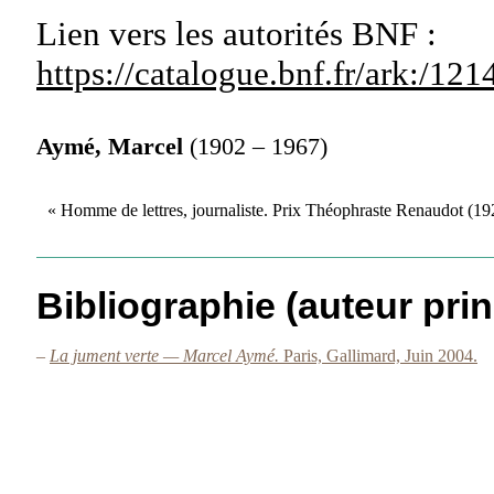
Lien vers les autorités
BNF :
https://catalogue.bnf.fr/ark:/1
Aymé, Marcel
(1902 – 1967)
« Homme de lettres, journaliste. Prix Théophraste Renaudot (19
Bibliographie (auteur prin
–
La jument verte — Marcel Aymé.
Paris, Gallimard, Juin 2004.