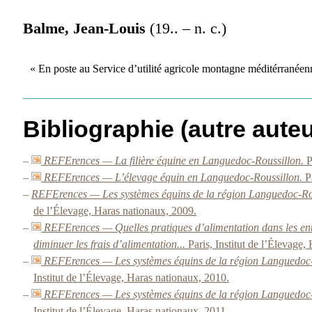
Balme, Jean-Louis
(19.. – n. c.)
« En poste au Service d’utilité agricole montagne méditérrané
Bibliographie (autre auteu
–
REFErences — La filière équine en Languedoc-Roussillon.
P
–
REFErences — L’élevage équin en Languedoc-Roussillon.
P
–
REFErences — Les systèmes équins de la région Languedoc-Rou
de l’Élevage, Haras nationaux, 2009.
–
REFErences — Quelles pratiques d’alimentation dans les e
diminuer les frais d’alimentation...
Paris, Institut de l’Élevage
–
REFErences — Les systèmes équins de la région Languedoc-
Institut de l’Élevage, Haras nationaux, 2010.
–
REFErences — Les systèmes équins de la région Languedoc-
Institut de l’Élevage, Haras nationaux, 2011.