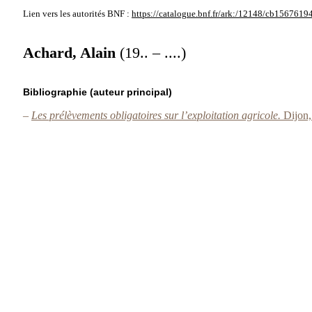
Lien vers les autorités
BNF :
https://catalogue.bnf.fr/ark:/12148/cb1567619
Achard, Alain
(19.. – ....)
Bibliographie (auteur principal)
–
Les prélèvements obligatoires sur l’exploitation agricole.
Dijon,